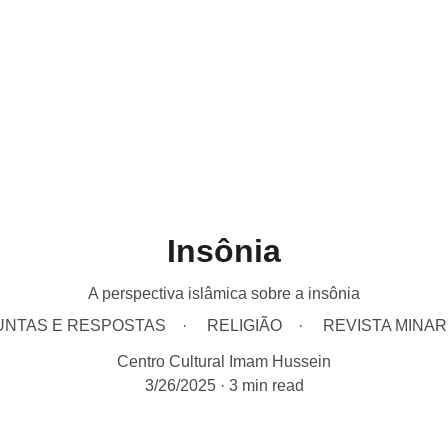
lcorão Digital
Revista Minarete
Biblioteca Digital AhlulBait
Rádio Isl
Insônia
A perspectiva islâmica sobre a insônia
NTAS E RESPOSTAS
RELIGIÃO
REVISTA MINAR
Centro Cultural Imam Hussein
3/26/2025
3 min read