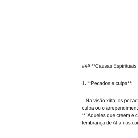
---
### **Causas Espirituais 
1. **Pecados e culpa**:  
   Na visão xiita, os pecados podem criar uma barreira entre o ser humano e Allah, causando inquietação interior. A 
culpa ou o arrependimento
**"Aqueles que creem e c
lembrança de Allah os cor