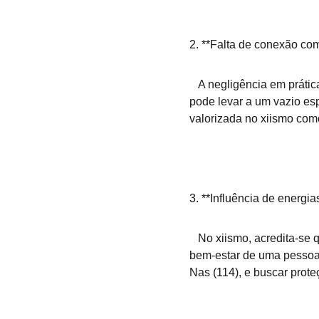
2. **Falta de conexão com 
   A negligência em práticas espirituais, como a oração (Salat), o dhikr (lembrança de Allah) e a leitura do Alcorão, 
pode levar a um vazio esp
valorizada no xiismo como
3. **Influência de energia
   No xiismo, acredita-se que forças espirituais negativas, como o olho mau (al-'ayn) ou a inveja, podem afetar o 
bem-estar de uma pessoa,
Nas (114), e buscar prot