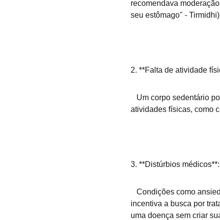
recomendava moderação n
seu estômago" - Tirmidhi)
2. **Falta de atividade físi
   Um corpo sedentário pode acumular energia não utilizada, dificultando o sono. O Islã encoraja a prática de 
atividades físicas, como 
3. **Distúrbios médicos**:
   Condições como ansiedade, depressão, dores crônicas ou problemas hormonais podem causar insônia. O Islã 
incentiva a busca por tra
uma doença sem criar sua