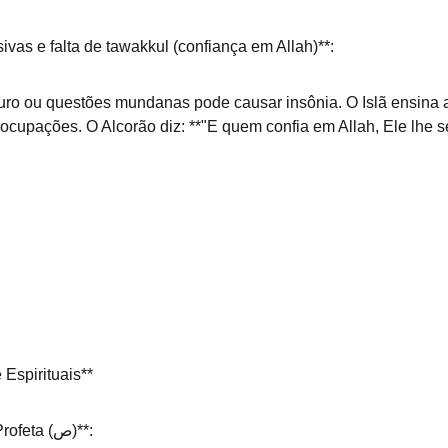
vas e falta de tawakkul (confiança em Allah)**:  
ocupações. O Alcorão diz: **"E quem confia em Allah, Ele lhe se
Espirituais**
1. **Seguir a Sunnah do Profeta (ص)**:  