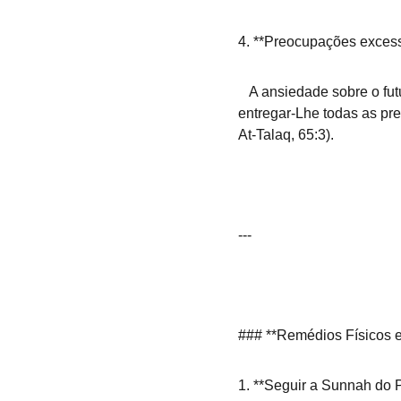
4. **Preocupações excessi
   A ansiedade sobre o futuro ou questões mundanas pode causar insônia. O Islã ensina a confiar em Allah e a 
entregar-Lhe todas as pre
At-Talaq, 65:3).
---
### **Remédios Físicos e 