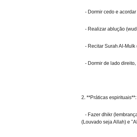
   - Dormir cedo e acordar
   - Realizar ablução (wu
   - Recitar Surah Al-Mu
   - Dormir de lado direi
2. **Práticas espirituais**: 
   - Fazer dhikr (lembrança de Allah) antes de dormir, como recitar "SubhanAllah" (Glória a Allah), "Alhamdulillah" 
(Louvado seja Allah) e "Al