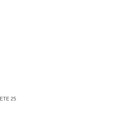
âmica
Contato
ETE 25