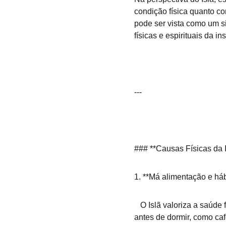
condição física quanto com
pode ser vista como um s
físicas e espirituais da 
---
### **Causas Físicas da 
1. **Má alimentação e hábi
   O Islã valoriza a saúde física como uma bênção de Allah (Deus). Consumir alimentos pesados ou estimulantes 
antes de dormir, como caf